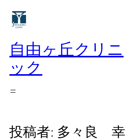
内
容
を
ス
キ
自由ヶ丘クリニ
ッ
プ
ック
投稿者:
多々良 幸